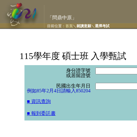
「問鼎中原」
目前位置：
首頁
＼
就讀意願
＼
選擇考試
115學年度 碩士班 入學甄試
身分證字號
或居留證號
民國出生年月日
例如85年2月4日請輸入850204
■ 資訊查詢
■ 報到委託書