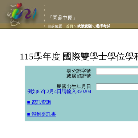
「問鼎中原」
目前位置：
首頁
＼
就讀意願
＼
選擇考試
115學年度 國際雙學士學位
身分證字號
或居留證號
民國出生年月日
例如85年2月4日請輸入850204
■ 資訊查詢
■ 報到委託書