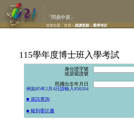
「問鼎中原」
目前位置：
首頁
＼
就讀意願
＼
選擇考試
115學年度博士班入學考試
身分證字號
或居留證號
民國出生年月日
例如85年2月4日請輸入850204
■ 資訊查詢
■ 報到委託書