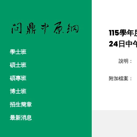
115學
24日中
學士班
說明：
碩士班
碩專班
附加檔案：
博士班
招生簡章
最新消息