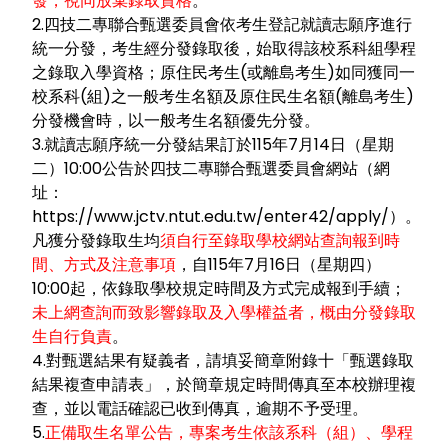
發，視同放棄錄取資格
。
2.四技二專聯合甄選委員會依考生登記就讀志願序進行
統一分發，考生經分發錄取後，始取得該校系科組學程
之錄取入學資格；原住民考生(或離島考生)如同獲同一
校系科(組)之一般考生名額及原住民生名額(離島考生)
分發機會時，以一般考生名額優先分發。
3.就讀志願序統一分發結果訂於115年7月14日（星期
二）10:00公告於四技二專聯合甄選委員會網站（網
址：
https://www.jctv.ntut.edu.tw/enter42/apply/）。
凡獲分發錄取生均
須自行至錄取學校網站查詢報到時
間、方式及注意事項
，自115年7月16日（星期四）
10:00起，依錄取學校規定時間及方式完成報到手續；
未上網查詢而致影響錄取及入學權益者，概由分發錄取
生自行負責
。
4.對甄選結果有疑義者，請填妥簡章附錄十「甄選錄取
結果複查申請表」，於簡章規定時間傳真至本校辦理複
查，並以電話確認已收到傳真，逾期不予受理。
5.
正備取生名單公告，專案考生依該系科（組）、學程